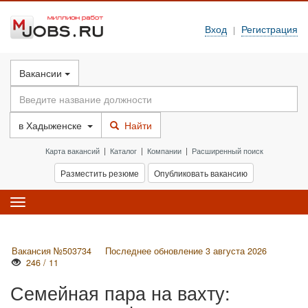
Вход
Регистрация
|
Вакансии
в
Хадыженске
Найти
Карта вакансий
|
Каталог
|
Компании
|
Расширенный поиск
Разместить резюме
Опубликовать вакансию
Toggle
navigation
Вакансия №503734
Последнее обновление 3 августа 2026
246 / 11
Семейная пара на вахту: